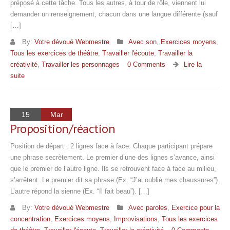
préposé à cette tâche. Tous les autres, à tour de rôle, viennent lui
demander un renseignement, chacun dans une langue différente (sauf
[…]
By:
Votre dévoué Webmestre
Avec son
,
Exercices moyens
,
Tous les exercices de théâtre
,
Travailler l'écoute
,
Travailler la
créativité
,
Travailler les personnages
0 Comments
Lire la
suite
15
Mar
Proposition/réaction
Position de départ : 2 lignes face à face. Chaque participant prépare
une phrase secrètement. Le premier d’une des lignes s’avance, ainsi
que le premier de l’autre ligne. Ils se retrouvent face à face au milieu,
s’arrêtent. Le premier dit sa phrase (Ex. “J’ai oublié mes chaussures”).
L’autre répond la sienne (Ex. “Il fait beau”). […]
By:
Votre dévoué Webmestre
Avec paroles
,
Exercice pour la
concentration
,
Exercices moyens
,
Improvisations
,
Tous les exercices