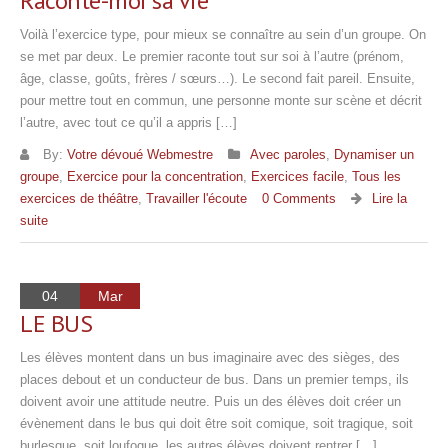
Raconte-moi sa vie
Voilà l’exercice type, pour mieux se connaître au sein d’un groupe. On
se met par deux. Le premier raconte tout sur soi à l’autre (prénom,
âge, classe, goûts, frères / sœurs…). Le second fait pareil. Ensuite,
pour mettre tout en commun, une personne monte sur scène et décrit
l’autre, avec tout ce qu’il a appris […]
By:
Votre dévoué Webmestre
Avec paroles
,
Dynamiser un
groupe
,
Exercice pour la concentration
,
Exercices facile
,
Tous les
exercices de théâtre
,
Travailler l'écoute
0 Comments
Lire la
suite
04
Mar
LE BUS
Les élèves montent dans un bus imaginaire avec des sièges, des
places debout et un conducteur de bus. Dans un premier temps, ils
doivent avoir une attitude neutre. Puis un des élèves doit créer un
évènement dans le bus qui doit être soit comique, soit tragique, soit
burlesque, soit loufoque. les autres élèves doivent rentrer […]