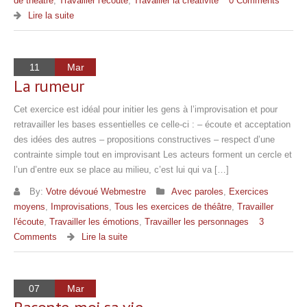
de théâtre
,
Travailler l'écoute
,
Travailler la créativité
0 Comments
Lire la suite
11
Mar
La rumeur
Cet exercice est idéal pour initier les gens à l’improvisation et pour
retravailler les bases essentielles ce celle-ci : – écoute et acceptation
des idées des autres – propositions constructives – respect d’une
contrainte simple tout en improvisant Les acteurs forment un cercle et
l’un d’entre eux se place au milieu, c’est lui qui va […]
By:
Votre dévoué Webmestre
Avec paroles
,
Exercices
moyens
,
Improvisations
,
Tous les exercices de théâtre
,
Travailler
l'écoute
,
Travailler les émotions
,
Travailler les personnages
3
Comments
Lire la suite
07
Mar