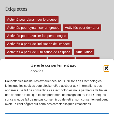
Étiquettes
Activité pour dynamiser le groupe
Activités pour dynamiser un groupe
Activités pour démarrer
Activités pour travailler les personnages
Activités à partir de l'utilisation de l'espace
Activités à partir de l’utilisation de l’espace
Articulation
Atelier mise en confiance
Ateliers théâtre
Avec paroles
Gérer le consentement aux
Avec son
exercice pour travailler l'écoute
Exercices difficiles
cookies
Exercices facile
Exercices moyens
Improvisations
Pour offrir les meilleures expériences, nous utilisons des technologies
Le regard et la voix
Pièce pour enfant
Sans paroles
telles que les cookies pour stocker et/ou accéder aux informations des
appareils. Le fait de consentir à ces technologies nous permettra de traiter
Secondaire
séances
tous les exercices
des données telles que le comportement de navigation ou les ID uniques
sur ce site. Le fait de ne pas consentir ou de retirer son consentement peut
Tous les exercices de théâtre
avoir un effet négatif sur certaines caractéristiques et fonctions.