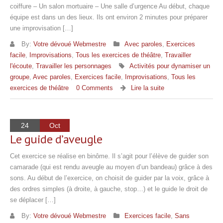
coiffure – Un salon mortuaire – Une salle d’urgence Au début, chaque
équipe est dans un des lieux. Ils ont environ 2 minutes pour préparer
une improvisation […]
By:
Votre dévoué Webmestre
Avec paroles
,
Exercices
facile
,
Improvisations
,
Tous les exercices de théâtre
,
Travailler
l'écoute
,
Travailler les personnages
Activités pour dynamiser un
groupe
,
Avec paroles
,
Exercices facile
,
Improvisations
,
Tous les
exercices de théâtre
0 Comments
Lire la suite
24
Oct
Le guide d’aveugle
Cet exercice se réalise en binôme. Il s’agit pour l’élève de guider son
camarade (qui est rendu aveugle au moyen d’un bandeau) grâce à des
sons. Au début de l’exercice, on choisit de guider par la voix, grâce à
des ordres simples (à droite, à gauche, stop…) et le guide le droit de
se déplacer […]
By:
Votre dévoué Webmestre
Exercices facile
,
Sans