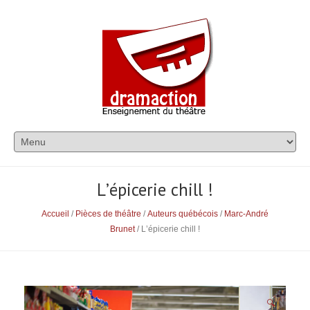
Lʼépicerie chill !
Accueil
/
Pièces de théâtre
/
Auteurs québécois
/
Marc-André
Brunet
/ Lʼépicerie chill !
🔍