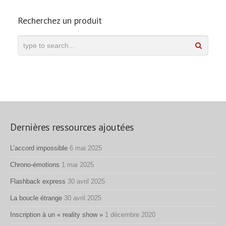
Recherchez un produit
Dernières ressources ajoutées
L’accord impossible
6 mai 2025
Chrono-émotions
1 mai 2025
Flashback express
30 avril 2025
La boucle étrange
30 avril 2025
Inscription à un « reality show »
1 décembre 2020