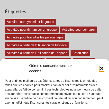
Étiquettes
Activité pour dynamiser le groupe
Activités pour dynamiser un groupe
Activités pour démarrer
Activités pour travailler les personnages
Activités à partir de l'utilisation de l'espace
Activités à partir de l’utilisation de l’espace
Articulation
Atelier mise en confiance
Ateliers théâtre
Avec paroles
Gérer le consentement aux
Avec son
exercice pour travailler l'écoute
Exercices difficiles
cookies
Exercices facile
Exercices moyens
Improvisations
Pour offrir les meilleures expériences, nous utilisons des technologies
Le regard et la voix
Pièce pour enfant
Sans paroles
telles que les cookies pour stocker et/ou accéder aux informations des
appareils. Le fait de consentir à ces technologies nous permettra de traiter
Secondaire
séances
tous les exercices
des données telles que le comportement de navigation ou les ID uniques
sur ce site. Le fait de ne pas consentir ou de retirer son consentement peut
Tous les exercices de théâtre
avoir un effet négatif sur certaines caractéristiques et fonctions.