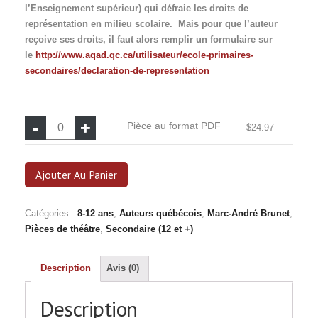
l’Enseignement supérieur) qui défraie les droits de
représentation en milieu scolaire. Mais pour que l’auteur
reçoive ses droits, il faut alors remplir un formulaire sur
le
http://www.aqad.qc.ca/utilisateur/ecole-primaires-
secondaires/declaration-de-representation
quantité
Pièce au format PDF
$
24.97
de
Pièce
au
Ajouter Au Panier
format
PDF
Catégories :
8-12 ans
,
Auteurs québécois
,
Marc-André Brunet
,
Pièces de théâtre
,
Secondaire (12 et +)
Description
Avis (0)
Description