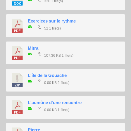
320
1 file(s)
Exercices sur le rythme
52
1 file(s)
Mitra
107.36 KB
1 file(s)
L'île de la Gouache
0.00 KB
2 file(s)
L'aumône d'une rencontre
0.00 KB
1 file(s)
Pierre