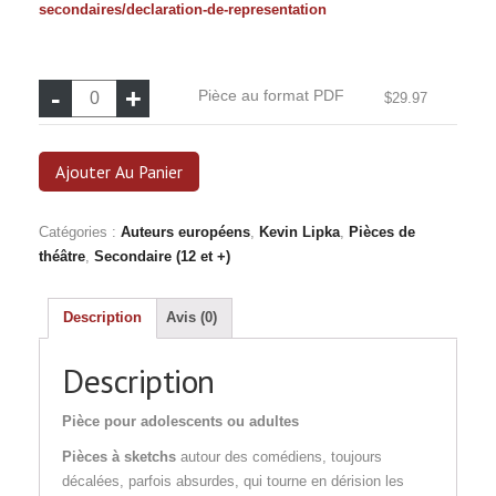
secondaires/declaration-de-representation
quantité
Pièce au format PDF
$
29.97
de
Pièce
au
Ajouter Au Panier
format
PDF
Catégories :
Auteurs européens
,
Kevin Lipka
,
Pièces de
théâtre
,
Secondaire (12 et +)
Description
Avis (0)
Description
Pièce
pour adolescents ou adultes
Pièces à sketchs
autour des comédiens, toujours
décalées, parfois absurdes, qui tourne en dérision les