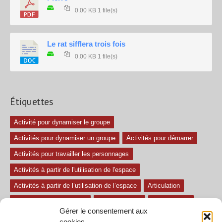
0.00 KB
1 file(s)
Le rat sifflera trois fois
0.00 KB
1 file(s)
Étiquettes
Activité pour dynamiser le groupe
Activités pour dynamiser un groupe
Activités pour démarrer
Activités pour travailler les personnages
Activités à partir de l'utilisation de l'espace
Activités à partir de l’utilisation de l’espace
Articulation
Atelier mise en confiance
Ateliers théâtre
Avec paroles
Gérer le consentement aux
Avec son
exercice pour travailler l'écoute
Exercices difficiles
cookies