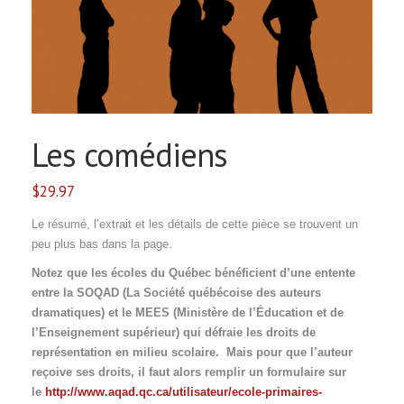
Les comédiens
$
29.97
Le résumé, l’extrait et les détails de cette pièce se trouvent un
peu plus bas dans la page.
Notez que les écoles du Québec bénéficient d’une entente
entre la SOQAD (La Société québécoise des auteurs
dramatiques) et le MEES (Ministère de l’Éducation et de
l’Enseignement supérieur) qui défraie les droits de
représentation en milieu scolaire. Mais pour que l’auteur
reçoive ses droits, il faut alors remplir un formulaire sur
le
http://www.aqad.qc.ca/utilisateur/ecole-primaires-