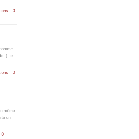
tions
0
e nomme
tc..) Le
tions
0
s en même
ite un
0