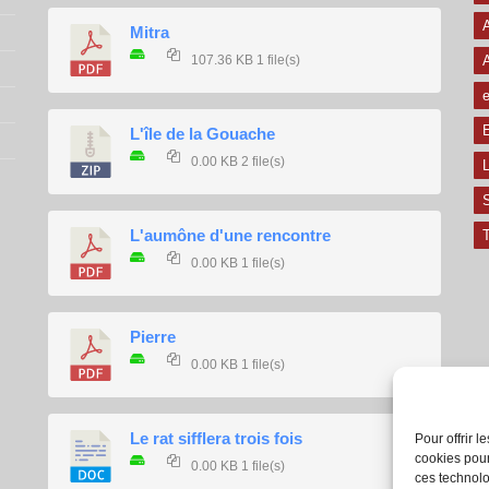
A
Mitra
107.36 KB
1 file(s)
e
E
L'île de la Gouache
0.00 KB
2 file(s)
L
L'aumône d'une rencontre
T
0.00 KB
1 file(s)
Pierre
0.00 KB
1 file(s)
Le rat sifflera trois fois
Pour offrir 
cookies pour
0.00 KB
1 file(s)
ces technolo