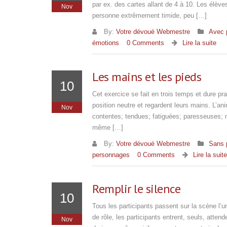
par ex. des cartes allant de 4 à 10. Les élève
Nov
personne extrêmement timide, peu […]
By:
Votre dévoué Webmestre
Avec 
émotions
0 Comments
Lire la suite
Les mains et les pieds
10
Cet exercice se fait en trois temps et dure p
position neutre et regardent leurs mains. L’a
Nov
contentes; tendues; fatiguées; paresseuses; 
même […]
By:
Votre dévoué Webmestre
Sans 
personnages
0 Comments
Lire la suite
Remplir le silence
10
Tous les participants passent sur la scène l’u
de rôle, les participants entrent, seuls, atte
Nov