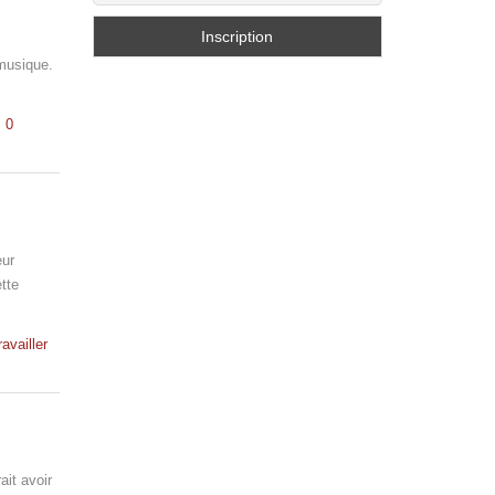
musique.
0
eur
ette
ravailler
ait avoir