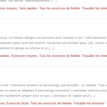
 parler. Les élèves, malheureusement, […]
ices moyens
,
Sans paroles
,
Tous les exercices de théâtre
,
Travailler les émo
 cocus. Le meneur désigne une personne pour conduire le jeu. Cette personn
diatement après avoir été nommé, mentionne une émotion (peur, joie, amour, e
anément le groupe se referme et un […]
paroles
,
Exercices moyens
,
Tous les exercices de théâtre
,
Travailler les émo
 au mur. L’animateur annonce un personnage, par exemple : un vieillard. Tou
n pas en avant en adoptant le personnage mentionné. L’animateur annonce ensu
nt rapidement adopter dans un pas. L’animateur de l’atelier peut […]
son
,
Exercices facile
,
Tous les exercices de théâtre
,
Travailler les émotions