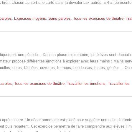
s tirent chacun au sort une carte sans la dévoiler aux autres. « 4 » représent
paroles
,
Exercices moyens
,
Sans paroles
,
Tous les exercices de théâtre
,
Tra
ratiquement une période… Dans la phase exploratoire, les élèves sont debout 
nimateur propose différentes émotions à explorer avec leurs mains : Mains ner
molles; dures; fâchées; ouvertes; fermées; boudeuses; tristes; gênées… On r
paroles
,
Tous les exercices de théâtre
,
Travailler les émotions
,
Travailler les
n après l’autre. Un décor sommaire est placé pour suggérer une salle d’attente
ndent puis repartent. Cet exercice permettra de faire comprendre aux élèves l’i