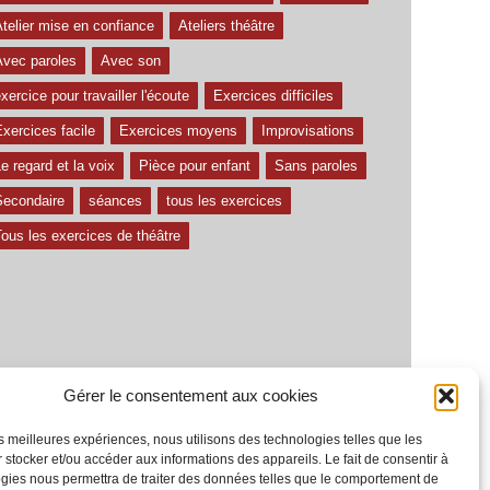
telier mise en confiance
Ateliers théâtre
Avec paroles
Avec son
xercice pour travailler l'écoute
Exercices difficiles
xercices facile
Exercices moyens
Improvisations
e regard et la voix
Pièce pour enfant
Sans paroles
Secondaire
séances
tous les exercices
ous les exercices de théâtre
Gérer le consentement aux cookies
les meilleures expériences, nous utilisons des technologies telles que les
 stocker et/ou accéder aux informations des appareils. Le fait de consentir à
gies nous permettra de traiter des données telles que le comportement de