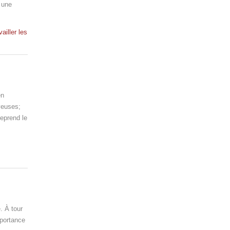
e une
vailler les
en
veuses;
eprend le
. À tour
mportance