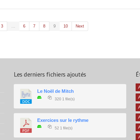
3
…
6
7
8
9
10
Next
Les derniers fichiers ajoutés
É
A
Le Noël de Mitch
320
1 file(s)
A
A
Exercices sur le rythme
A
52
1 file(s)
A