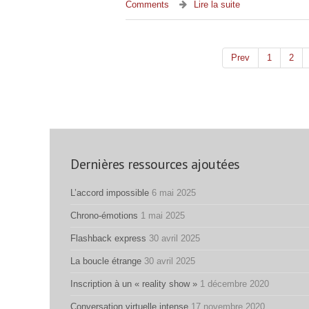
Comments
Lire la suite
Prev
1
2
Dernières ressources ajoutées
L’accord impossible
6 mai 2025
Chrono-émotions
1 mai 2025
Flashback express
30 avril 2025
La boucle étrange
30 avril 2025
Inscription à un « reality show »
1 décembre 2020
Conversation virtuelle intense
17 novembre 2020