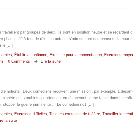
ts travaillent par groupes de deux. Ils sont en position neutre et se regardent d
re phases. 1° A tour de rôle, les acteurs s’adresseront des phrases d’amour (
r le […]
paroles
,
Établir la confiance
,
Exercice pour la concentration
,
Exercices moye
ons
0 Comments
Lire la suite
rs d’émotions!! Deux comédiens reçoivent une mission , par exemple, 1.désam
la planète des zombies qui attaquent en récupérant l’arme fatale dans un coffr
 5. stopper la guerre imminente … Le comédien no1 […]
paroles
,
Exercices difficiles
,
Tous les exercices de théâtre
,
Travailler la créat
ire la suite