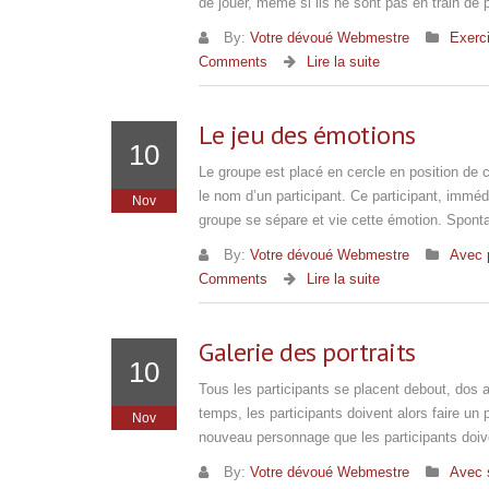
de jouer, même si ils ne sont pas en train de
By:
Votre dévoué Webmestre
Exerc
Comments
Lire la suite
Le jeu des émotions
10
Le groupe est placé en cercle en position de
le nom d’un participant. Ce participant, immé
Nov
groupe se sépare et vie cette émotion. Spont
By:
Votre dévoué Webmestre
Avec 
Comments
Lire la suite
Galerie des portraits
10
Tous les participants se placent debout, dos
temps, les participants doivent alors faire u
Nov
nouveau personnage que les participants doive
By:
Votre dévoué Webmestre
Avec 