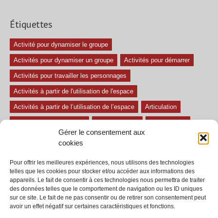
Étiquettes
Activité pour dynamiser le groupe
Activités pour dynamiser un groupe
Activités pour démarrer
Activités pour travailler les personnages
Activités à partir de l'utilisation de l'espace
Activités à partir de l’utilisation de l’espace
Articulation
Atelier mise en confiance
Ateliers théâtre
Avec paroles
Gérer le consentement aux
Avec son
exercice pour travailler l'écoute
Exercices difficiles
cookies
Exercices facile
Exercices moyens
Improvisations
Pour offrir les meilleures expériences, nous utilisons des technologies
Le regard et la voix
Pièce pour enfant
Sans paroles
telles que les cookies pour stocker et/ou accéder aux informations des
appareils. Le fait de consentir à ces technologies nous permettra de traiter
Secondaire
séances
tous les exercices
des données telles que le comportement de navigation ou les ID uniques
sur ce site. Le fait de ne pas consentir ou de retirer son consentement peut
Tous les exercices de théâtre
avoir un effet négatif sur certaines caractéristiques et fonctions.