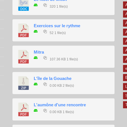
320
1 file(s)
A
A
Exercices sur le rythme
A
52
1 file(s)
A
A
Mitra
107.36 KB
1 file(s)
e
E
L'île de la Gouache
0.00 KB
2 file(s)
L
L'aumône d'une rencontre
T
0.00 KB
1 file(s)