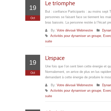
Le triomphe
19
But : confiance Participants : au moins sept 
personnes se faisant face se tiennent les mai
Oct
bras baissés. La personne restée à l?écart p
By:
Votre dévoué Webmestre
Dynam
Activités pour dynamiser un groupe
,
Exerc
suite
L’espace
19
Une fois que l’on sent bien cette énergie et qu
Normalement, on arrive de plus en lus rapidem
Oct
demandant à cette énergie de produire le mo
By:
Votre dévoué Webmestre
Dynam
Activités pour dynamiser un groupe
,
Exerc
suite