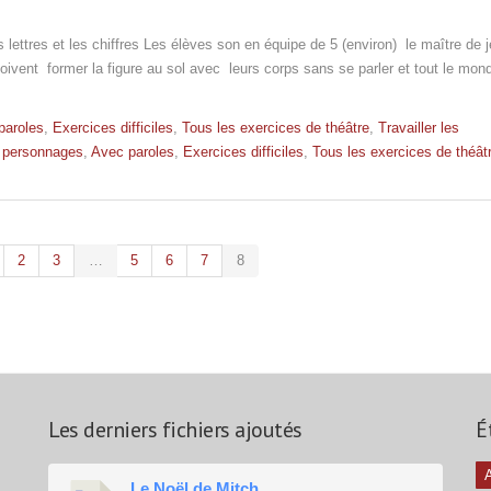
s lettres et les chiffres Les élèves son en équipe de 5 (environ) le maître de 
oivent former la figure au sol avec leurs corps sans se parler et tout le mond
paroles
,
Exercices difficiles
,
Tous les exercices de théâtre
,
Travailler les
es personnages
,
Avec paroles
,
Exercices difficiles
,
Tous les exercices de théât
2
3
…
5
6
7
8
Les derniers fichiers ajoutés
É
A
Le Noël de Mitch