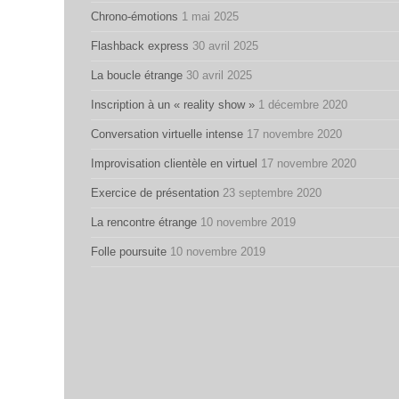
Chrono-émotions
1 mai 2025
Flashback express
30 avril 2025
La boucle étrange
30 avril 2025
Inscription à un « reality show »
1 décembre 2020
Conversation virtuelle intense
17 novembre 2020
Improvisation clientèle en virtuel
17 novembre 2020
Exercice de présentation
23 septembre 2020
La rencontre étrange
10 novembre 2019
Folle poursuite
10 novembre 2019