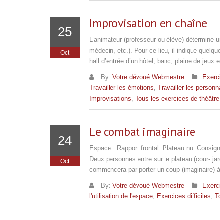
Improvisation en chaîne
25
L’animateur (professeur ou élève) détermine un 
médecin, etc.). Pour ce lieu, il indique quelq
Oct
hall d’entrée d’un hôtel, banc, plaine de jeux
By:
Votre dévoué Webmestre
Exerci
Travailler les émotions
,
Travailler les person
Improvisations
,
Tous les exercices de théâtre
Le combat imaginaire
24
Espace : Rapport frontal. Plateau nu. Consign
Deux personnes entre sur le plateau (cour- ja
Oct
commencera par porter un coup (imaginaire) à 
By:
Votre dévoué Webmestre
Exerci
l'utilisation de l'espace
,
Exercices difficiles
,
T