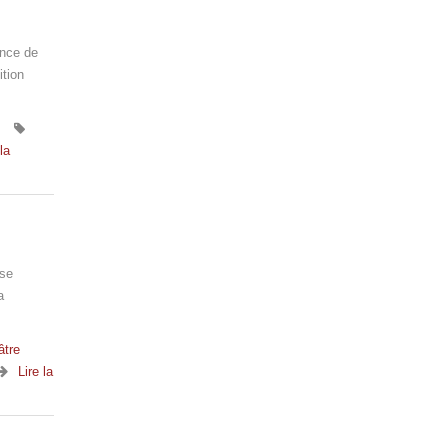
ance de
ition
la
 se
a
âtre
Lire la