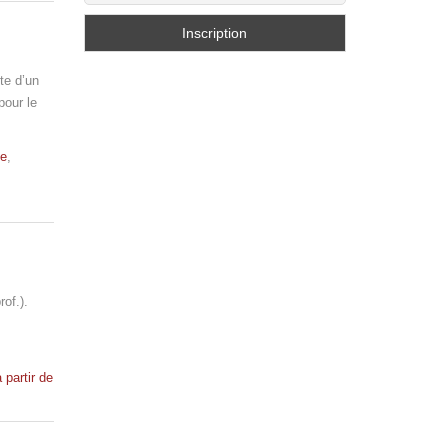
te d’un
pour le
te
,
of.).
 partir de