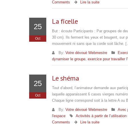
Comments
Lire la suite
La ficelle
25
But : écoute Participants : Par groupes de d
30 cm). Ils ferment les yeux et bougent, sur 
Oct
mouvement ni sans que la corde soit lâche. [
By:
Votre dévoué Webmestre
Exerci
dynamiser le groupe
,
exercice pour travailler 
Le shéma
25
Tout d’abord, l’animateur demande aux particip
laquelle apparaissent 6 cases vierges numéro
Oct
Chaque ligne correspond soit à la lettre A ou 
By:
Votre dévoué Webmestre
Avec 
l'espace
Activités à partir de l’utilisatio
Comments
Lire la suite