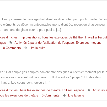
lieu qui permet le passage (hall d’entrée d’un hôtel, parc public, salle d’atten
ues éléments de décor incontournables (porte d’entrée, réception et ascenseur 
 et marchand de glace pour le parc public, […]
ces difficiles
,
Improvisations
,
Tous les exercices de théâtre
,
Travailler l'écou
nages
Activités à partir de l’utilisation de l’espace
,
Exercices moyens
,
0 Comments
Lire la suite
es : Par couple (les couples doivent être désignés au dernier moment par le pr
rdin ou avant scène-fond de scène…). Il doivent se ” jauger “. Un des deux
l’autre. Les coups sont toujours […]
ces difficiles
,
Tous les exercices de théâtre
,
Utiliser l'espace
Activités à
ous les exercices de théâtre
0 Comments
Lire la suite