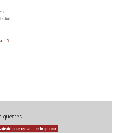
jeu
e doit
re
0
tiquettes
ctivité pour dynamiser le groupe