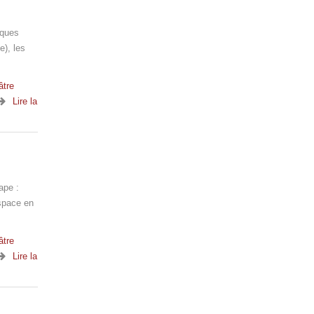
aques
e), les
âtre
Lire la
ape :
espace en
âtre
Lire la