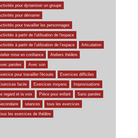
Activités pour dynamiser un groupe
ctivités pour démarrer
ctivités pour travailler les personnages
ctivités à partir de l'utilisation de l'espace
ctivités à partir de l’utilisation de l’espace
Articulation
telier mise en confiance
Ateliers théâtre
Avec paroles
Avec son
xercice pour travailler l'écoute
Exercices difficiles
xercices facile
Exercices moyens
Improvisations
e regard et la voix
Pièce pour enfant
Sans paroles
Secondaire
séances
tous les exercices
ous les exercices de théâtre