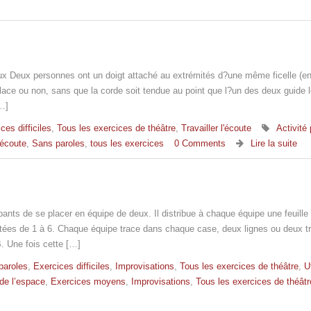
eux Deux personnes ont un doigt attaché au extrémités d?une même ficelle (e
place ou non, sans que la corde soit tendue au point que l?un des deux guide 
…]
ces difficiles
,
Tous les exercices de théâtre
,
Travailler l'écoute
Activité
l'écoute
,
Sans paroles
,
tous les exercices
0 Comments
Lire la suite
ants de se placer en équipe de deux. Il distribue à chaque équipe une feuille
tées de 1 à 6. Chaque équipe trace dans chaque case, deux lignes ou deux tr
B. Une fois cette […]
paroles
,
Exercices difficiles
,
Improvisations
,
Tous les exercices de théâtre
,
Ut
n de l’espace
,
Exercices moyens
,
Improvisations
,
Tous les exercices de théâtr