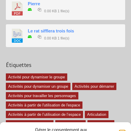
Pierre
0.00 KB
1 file(s)
Le rat sifflera trois fois
0.00 KB
1 file(s)
Étiquettes
Activité pour dynamiser le groupe
Activités pour dynamiser un groupe
Activités pour démarrer
Activités pour travailler les personnages
Activités à partir de l'utilisation de l'espace
Activités à partir de l’utilisation de l’espace
Articulation
Atelier mise en confiance
Ateliers théâtre
Avec paroles
Gérer le consentement aux