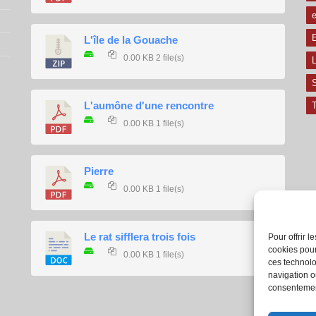
e
E
L'île de la Gouache
0.00 KB
2 file(s)
L
L'aumône d'une rencontre
T
0.00 KB
1 file(s)
Pierre
0.00 KB
1 file(s)
Le rat sifflera trois fois
Pour offrir 
cookies pour
0.00 KB
1 file(s)
ces technolo
navigation ou
consentement