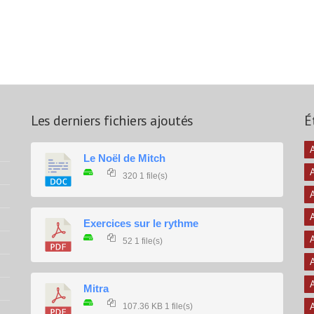
Les derniers fichiers ajoutés
É
A
Le Noël de Mitch
320
1 file(s)
A
A
Exercices sur le rythme
A
52
1 file(s)
A
A
Mitra
107.36 KB
1 file(s)