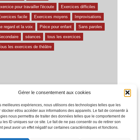
xercice pour travailler l'écoute
Exercices difficiles
xercices facile
Exercices moyens
Improvisations
e regard et la voix
Pièce pour enfant
Sans paroles
Secondaire
séances
tous les exercices
ous les exercices de théâtre
Gérer le consentement aux cookies
les meilleures expériences, nous utilisons des technologies telles que les
 stocker et/ou accéder aux informations des appareils. Le fait de consentir à
gies nous permettra de traiter des données telles que le comportement de
 les ID uniques sur ce site. Le fait de ne pas consentir ou de retirer son
 peut avoir un effet négatif sur certaines caractéristiques et fonctions.