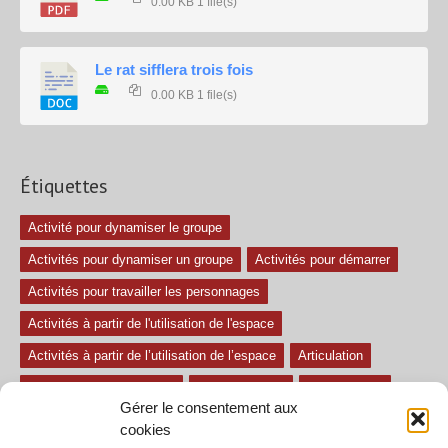
0.00 KB
1 file(s)
Le rat sifflera trois fois
0.00 KB
1 file(s)
Étiquettes
Activité pour dynamiser le groupe
Activités pour dynamiser un groupe
Activités pour démarrer
Activités pour travailler les personnages
Activités à partir de l'utilisation de l'espace
Activités à partir de l’utilisation de l’espace
Articulation
Atelier mise en confiance
Ateliers théâtre
Avec paroles
Gérer le consentement aux
Avec son
exercice pour travailler l'écoute
Exercices difficiles
cookies