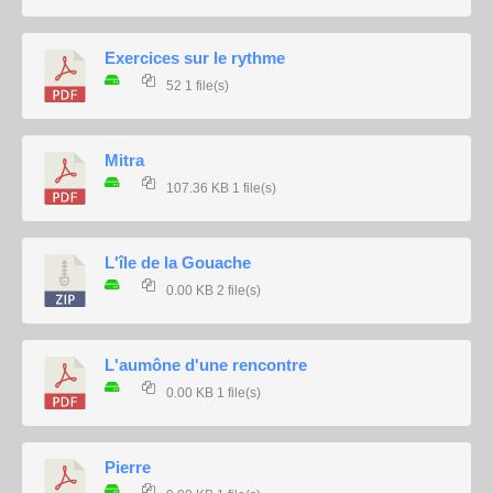
Exercices sur le rythme
52
1 file(s)
Mitra
107.36 KB
1 file(s)
L'île de la Gouache
0.00 KB
2 file(s)
L'aumône d'une rencontre
0.00 KB
1 file(s)
Pierre