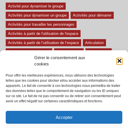
Activité pour dynamiser le groupe
Activités pour dynamiser un groupe
Activités pour démarrer
Activités pour travailler les personnages
Activités à partir de l'utilisation de l'espace
Activités à partir de l’utilisation de l’espace
Articulation
Atelier mise en confiance
Ateliers théâtre
Avec paroles
Gérer le consentement aux
Avec son
exercice pour travailler l'écoute
Exercices difficiles
cookies
Exercices facile
Exercices moyens
Improvisations
Pour offrir les meilleures expériences, nous utilisons des technologies
Le regard et la voix
Pièce pour enfant
Sans paroles
telles que les cookies pour stocker et/ou accéder aux informations des
appareils. Le fait de consentir à ces technologies nous permettra de traiter
Secondaire
séances
tous les exercices
des données telles que le comportement de navigation ou les ID uniques
sur ce site. Le fait de ne pas consentir ou de retirer son consentement peut
Tous les exercices de théâtre
avoir un effet négatif sur certaines caractéristiques et fonctions.
Accepter