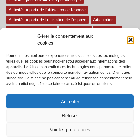
Activités à partir de l'utilisation de l'espace
Activités à partir de l’utilisation de l’espace
Articulation
Atelier mise en confiance
Ateliers théâtre
Avec paroles
Gérer le consentement aux
Avec son
exercice pour travailler l'écoute
Exercices difficiles
cookies
Exercices facile
Exercices moyens
Improvisations
Pour offrir les meilleures expériences, nous utilisons des technologies
Le regard et la voix
Pièce pour enfant
Sans paroles
telles que les cookies pour stocker et/ou accéder aux informations des
appareils. Le fait de consentir à ces technologies nous permettra de traiter
Secondaire
séances
tous les exercices
des données telles que le comportement de navigation ou les ID uniques
sur ce site. Le fait de ne pas consentir ou de retirer son consentement peut
Tous les exercices de théâtre
avoir un effet négatif sur certaines caractéristiques et fonctions.
Accepter
Refuser
© 2002-2020 - Tous droits réservés - Dramaction.qc.ca -
Productions RVA
inc.
Voir les préférences