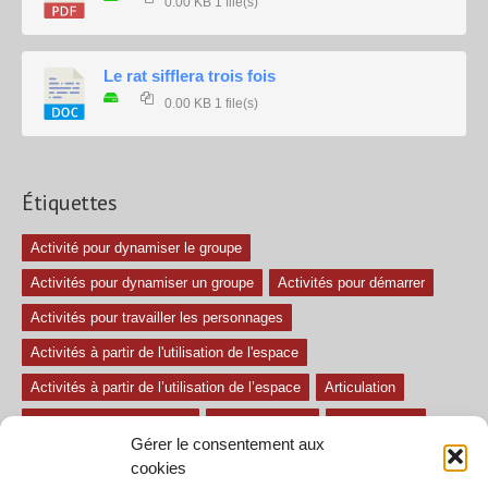
0.00 KB
1 file(s)
Le rat sifflera trois fois
0.00 KB
1 file(s)
Étiquettes
Activité pour dynamiser le groupe
Activités pour dynamiser un groupe
Activités pour démarrer
Activités pour travailler les personnages
Activités à partir de l'utilisation de l'espace
Activités à partir de l’utilisation de l’espace
Articulation
Atelier mise en confiance
Ateliers théâtre
Avec paroles
Gérer le consentement aux
Avec son
exercice pour travailler l'écoute
Exercices difficiles
cookies