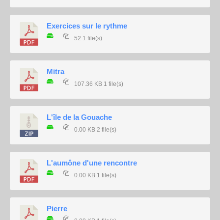
Exercices sur le rythme
52
1 file(s)
Mitra
107.36 KB
1 file(s)
L'île de la Gouache
0.00 KB
2 file(s)
L'aumône d'une rencontre
0.00 KB
1 file(s)
Pierre