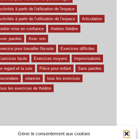
ctivités à partir de l'utilisation de l'espace
ctivités à partir de l’utilisation de l’espace
Articulation
telier mise en confiance
Ateliers théâtre
Avec paroles
Avec son
xercice pour travailler l'écoute
Exercices difficiles
xercices facile
Exercices moyens
Improvisations
e regard et la voix
Pièce pour enfant
Sans paroles
Secondaire
séances
tous les exercices
ous les exercices de théâtre
Gérer le consentement aux cookies