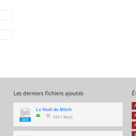
Les derniers fichiers ajoutés
É
A
Le Noël de Mitch
320
1 file(s)
A
A