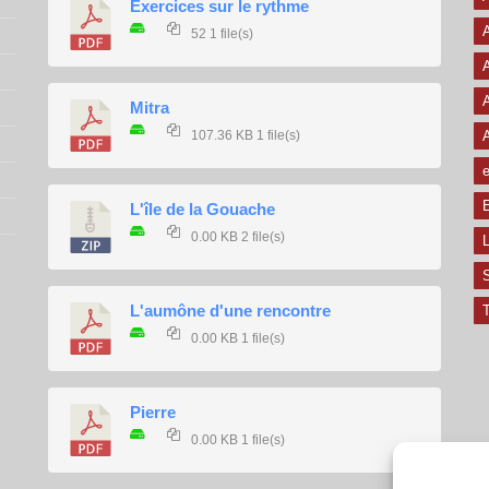
Exercices sur le rythme
A
52
1 file(s)
A
A
Mitra
107.36 KB
1 file(s)
e
E
L'île de la Gouache
0.00 KB
2 file(s)
L
L'aumône d'une rencontre
T
0.00 KB
1 file(s)
Pierre
0.00 KB
1 file(s)