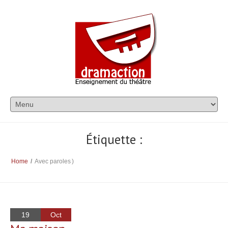
Étiquette :
Home
/
Avec paroles
)
19
Oct