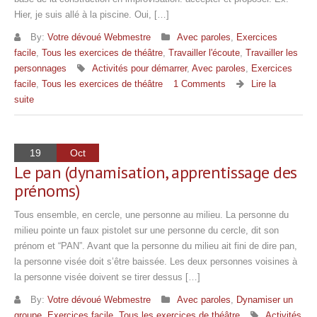
Hier, je suis allé à la piscine. Oui, […]
By:
Votre dévoué Webmestre
Avec paroles
,
Exercices
facile
,
Tous les exercices de théâtre
,
Travailler l'écoute
,
Travailler les
personnages
Activités pour démarrer
,
Avec paroles
,
Exercices
facile
,
Tous les exercices de théâtre
1 Comments
Lire la
suite
19
Oct
Le pan (dynamisation, apprentissage des
prénoms)
Tous ensemble, en cercle, une personne au milieu. La personne du
milieu pointe un faux pistolet sur une personne du cercle, dit son
prénom et “PAN”. Avant que la personne du milieu ait fini de dire pan,
la personne visée doit s’être baissée. Les deux personnes voisines à
la personne visée doivent se tirer dessus […]
By:
Votre dévoué Webmestre
Avec paroles
,
Dynamiser un
groupe
,
Exercices facile
,
Tous les exercices de théâtre
Activités