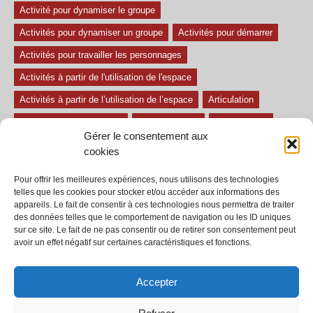
Activité pour dynamiser le groupe
Activités pour dynamiser un groupe
Activités pour démarrer
Activités pour travailler les personnages
Activités à partir de l'utilisation de l'espace
Activités à partir de l’utilisation de l’espace
Articulation
Atelier mise en confiance
Ateliers théâtre
Avec paroles
Gérer le consentement aux
Avec son
exercice pour travailler l'écoute
Exercices difficiles
cookies
Exercices facile
Exercices moyens
Improvisations
Pour offrir les meilleures expériences, nous utilisons des technologies
Le regard et la voix
Pièce pour enfant
Sans paroles
telles que les cookies pour stocker et/ou accéder aux informations des
appareils. Le fait de consentir à ces technologies nous permettra de traiter
Secondaire
séances
tous les exercices
des données telles que le comportement de navigation ou les ID uniques
sur ce site. Le fait de ne pas consentir ou de retirer son consentement peut
Tous les exercices de théâtre
avoir un effet négatif sur certaines caractéristiques et fonctions.
Accepter