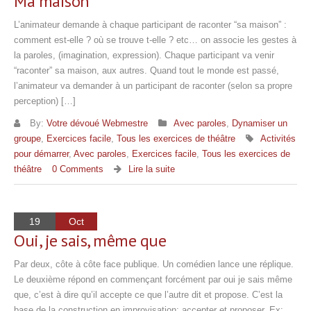
Ma maison
L’animateur demande à chaque participant de raconter “sa maison” :
comment est-elle ? où se trouve t-elle ? etc… on associe les gestes à
la paroles, (imagination, expression). Chaque participant va venir
“raconter” sa maison, aux autres. Quand tout le monde est passé,
l’animateur va demander à un participant de raconter (selon sa propre
perception) […]
By:
Votre dévoué Webmestre
Avec paroles
,
Dynamiser un
groupe
,
Exercices facile
,
Tous les exercices de théâtre
Activités
pour démarrer
,
Avec paroles
,
Exercices facile
,
Tous les exercices de
théâtre
0 Comments
Lire la suite
19
Oct
Oui, je sais, même que
Par deux, côte à côte face publique. Un comédien lance une réplique.
Le deuxième répond en commençant forcément par oui je sais même
que, c’est à dire qu’il accepte ce que l’autre dit et propose. C’est la
base de la construction en improvisation: accepter et proposer. Ex: