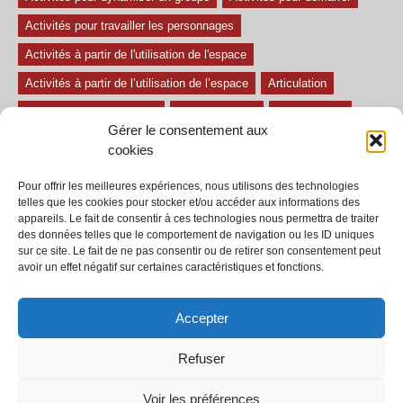
Activités pour travailler les personnages
Activités à partir de l'utilisation de l'espace
Activités à partir de l’utilisation de l’espace
Articulation
Atelier mise en confiance
Ateliers théâtre
Avec paroles
Gérer le consentement aux
Avec son
exercice pour travailler l'écoute
Exercices difficiles
cookies
Exercices facile
Exercices moyens
Improvisations
Pour offrir les meilleures expériences, nous utilisons des technologies
Le regard et la voix
Pièce pour enfant
Sans paroles
telles que les cookies pour stocker et/ou accéder aux informations des
appareils. Le fait de consentir à ces technologies nous permettra de traiter
Secondaire
séances
tous les exercices
des données telles que le comportement de navigation ou les ID uniques
sur ce site. Le fait de ne pas consentir ou de retirer son consentement peut
Tous les exercices de théâtre
avoir un effet négatif sur certaines caractéristiques et fonctions.
Accepter
Refuser
© 2002-2020 - Tous droits réservés - Dramaction.qc.ca -
Productions RVA
inc.
Voir les préférences