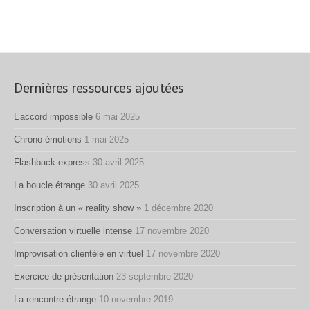
Dernières ressources ajoutées
L’accord impossible
6 mai 2025
Chrono-émotions
1 mai 2025
Flashback express
30 avril 2025
La boucle étrange
30 avril 2025
Inscription à un « reality show »
1 décembre 2020
Conversation virtuelle intense
17 novembre 2020
Improvisation clientèle en virtuel
17 novembre 2020
Exercice de présentation
23 septembre 2020
La rencontre étrange
10 novembre 2019