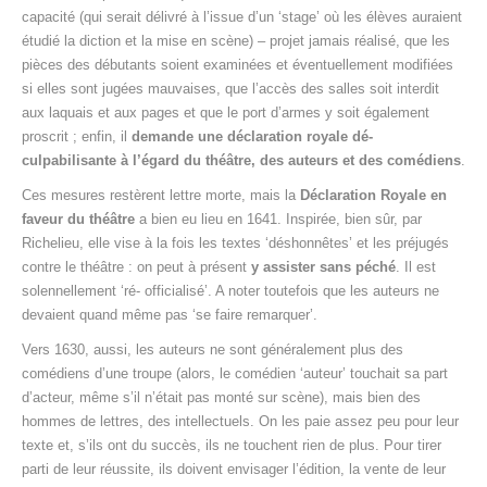
capacité (qui serait délivré à l’issue d’un ‘stage’ où les élèves auraient
étudié la diction et la mise en scène) – projet jamais réalisé, que les
pièces des débutants soient examinées et éventuellement modifiées
si elles sont jugées mauvaises, que l’accès des salles soit interdit
aux laquais et aux pages et que le port d’armes y soit également
proscrit ; enfin, il
demande une déclaration royale dé-
culpabilisante à l’égard du théâtre, des auteurs et des comédiens
.
Ces mesures restèrent lettre morte, mais la
Déclaration Royale en
faveur du théâtre
a bien eu lieu en 1641. Inspirée, bien sûr, par
Richelieu, elle vise à la fois les textes ‘déshonnêtes’ et les préjugés
contre le théâtre : on peut à présent
y assister sans péché
. Il est
solennellement ‘ré- officialisé’. A noter toutefois que les auteurs ne
devaient quand même pas ‘se faire remarquer’.
Vers 1630, aussi, les auteurs ne sont généralement plus des
comédiens d’une troupe (alors, le comédien ‘auteur’ touchait sa part
d’acteur, même s’il n’était pas monté sur scène), mais bien des
hommes de lettres, des intellectuels. On les paie assez peu pour leur
texte et, s’ils ont du succès, ils ne touchent rien de plus. Pour tirer
parti de leur réussite, ils doivent envisager l’édition, la vente de leur