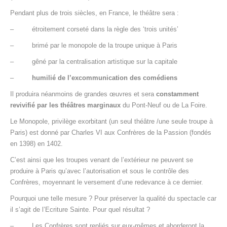
Pendant plus de trois siècles, en France, le théâtre sera :
– étroitement corseté dans la règle des ‘trois unités’
– brimé par le monopole de la troupe unique à Paris
– gêné par la centralisation artistique sur la capitale
–
humilié de l’excommunication des comédiens
Il produira néanmoins de grandes œuvres et sera
constamment
revivifié par les théâtres marginaux
du Pont-Neuf ou de La Foire.
Le Monopole, privilège exorbitant (un seul théâtre /une seule troupe à
Paris) est donné par Charles VI aux Confrères de la Passion (fondés
en 1398) en 1402.
C’est ainsi que les troupes venant de l’extérieur ne peuvent se
produire à Paris qu’avec l’autorisation et sous le contrôle des
Confrères, moyennant le versement d’une redevance à ce dernier.
Pourquoi une telle mesure ? Pour préserver la qualité du spectacle car
il s’agit de l’Ecriture Sainte. Pour quel résultat ?
– Les Confrères sont repliés sur eux-mêmes et aborderont la