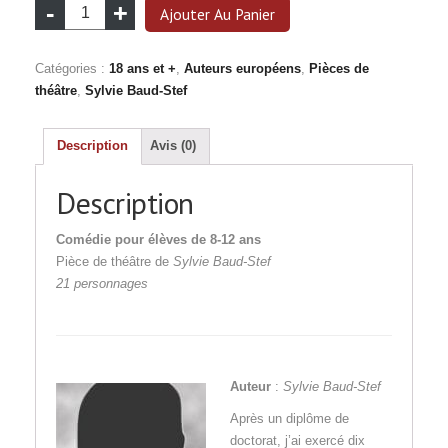
quantité
Ajouter Au Panier
de
La
Catégories :
18 ans et +
,
Auteurs européens
,
Pièces de
révolution
théâtre
,
Sylvie Baud-Stef
des
peluches
Description
Avis (0)
Description
Comédie
pour élèves de 8-12 ans
Pièce de théâtre de
Sylvie Baud-Stef
21 personnages
Auteur
:
Sylvie Baud-Stef
Après un diplôme de
doctorat, j’ai exercé dix