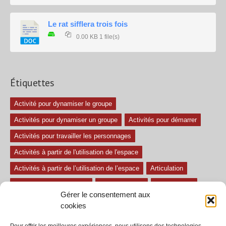
Le rat sifflera trois fois
0.00 KB
1 file(s)
Étiquettes
Activité pour dynamiser le groupe
Activités pour dynamiser un groupe
Activités pour démarrer
Activités pour travailler les personnages
Activités à partir de l'utilisation de l'espace
Activités à partir de l’utilisation de l’espace
Articulation
Atelier mise en confiance
Ateliers théâtre
Avec paroles
Gérer le consentement aux
Avec son
exercice pour travailler l'écoute
Exercices difficiles
cookies
Exercices facile
Exercices moyens
Improvisations