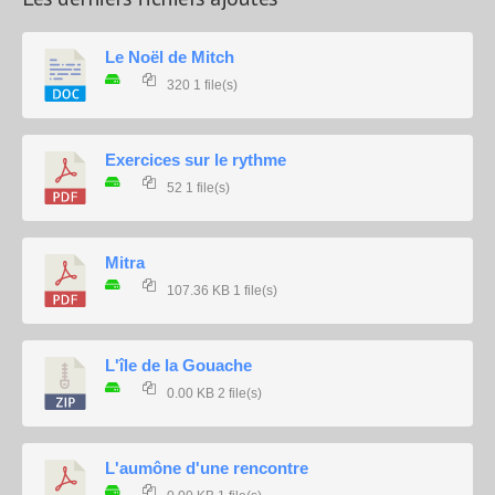
Le Noël de Mitch
320
1 file(s)
Exercices sur le rythme
52
1 file(s)
Mitra
107.36 KB
1 file(s)
L'île de la Gouache
0.00 KB
2 file(s)
L'aumône d'une rencontre