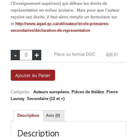
l’Enseignement supérieur) qui défraie les droits de
représentation en milieu scolaire. Mais pour que l’auteur
reçoive ses droits, il faut alors remplir un formulaire sur
le
http://www.aqad.qc.ca/utilisateur/ecole-primaires-
secondaires/declaration-de-representation
quantité
Pièce au format DOC
$
29.97
de
Pièce
au
Ajouter Au Panier
format
DOC
Catégories :
Auteurs européens
,
Pièces de théâtre
,
Pierre
Launay
,
Secondaire (12 et +)
Description
Avis (0)
Description