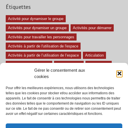
Étiquettes
Activité pour dynamiser le groupe
Activités pour dynamiser un groupe
Activités pour démarrer
Activités pour travailler les personnages
Activités à partir de l'utilisation de l'espace
Activités à partir de l’utilisation de l’espace
Articulation
Atelier mise en confiance
Ateliers théâtre
Avec paroles
Gérer le consentement aux
Avec son
exercice pour travailler l'écoute
Exercices difficiles
cookies
Exercices facile
Exercices moyens
Improvisations
Pour offrir les meilleures expériences, nous utilisons des technologies
Le regard et la voix
Pièce pour enfant
Sans paroles
telles que les cookies pour stocker et/ou accéder aux informations des
appareils. Le fait de consentir à ces technologies nous permettra de traiter
Secondaire
séances
tous les exercices
des données telles que le comportement de navigation ou les ID uniques
sur ce site. Le fait de ne pas consentir ou de retirer son consentement peut
Tous les exercices de théâtre
avoir un effet négatif sur certaines caractéristiques et fonctions.