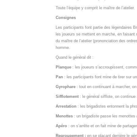
Toute l’équipe y comprit le maître de l’atelier.
Consignes
Les participants font partie des légendaires B
les joueurs se mettent en marche, en faisant 
du maître de l’atelier (prononciation des ordr
homme.
Quand le général dit :
Planque
: les joueurs s’accroupissent, comme
Pan
: les participants font mine de tirer sur u
Gyrophare
: tout en continuant à marcher, o
Sifflotement
: le général sifflote, on continue
Arrestation
: les brigadistes entonnent la phr
Menottes
: un brigadiste passe les menottes 
Apéro
: on s’arrête et on fait mine de partag
Regroupement :
en se plaçant derrière le géné