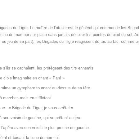
rigades du Tigre. Le maître de l’atelier est le général qui commande les Briga
mine de marcher sur place sans jamais décoller les pointes de pied du sol. Au
es ou jeu de sa part), les Brigades du Tigre réagissent du tac au tac, comme u
 s’ils se cachaient, les protégeant des tirs ennemis.
ne cible imaginaire en criant « Pan! »
n mime un gyrophare tournant au-dessus de sa tête.
 à marcher, mais en sifflotant.
ase : « Brigade du Tigre, je vous arrête! »
à son voisin de gauche, qui se prêtent au jeu.
er l’apéro avec son voisin le plus proche de gauche.
ral et faisant la ligne derrière lui.