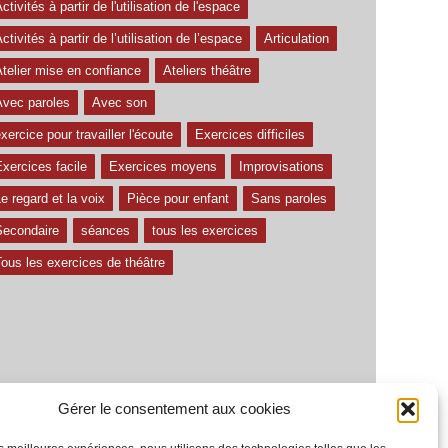
ctivités à partir de l'utilisation de l'espace
ctivités à partir de l’utilisation de l’espace
Articulation
telier mise en confiance
Ateliers théâtre
Avec paroles
Avec son
xercice pour travailler l'écoute
Exercices difficiles
xercices facile
Exercices moyens
Improvisations
e regard et la voix
Pièce pour enfant
Sans paroles
Secondaire
séances
tous les exercices
ous les exercices de théâtre
Gérer le consentement aux cookies