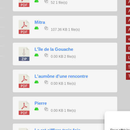
A
52
1 file(s)
A
A
Mitra
107.36 KB
1 file(s)
e
E
L'île de la Gouache
0.00 KB
2 file(s)
L
L'aumône d'une rencontre
T
0.00 KB
1 file(s)
Pierre
0.00 KB
1 file(s)