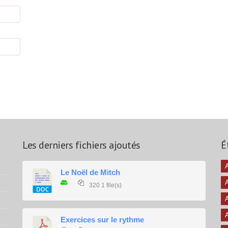
Les derniers fichiers ajoutés
É
A
Le Noël de Mitch
320
1 file(s)
A
A
Exercices sur le rythme