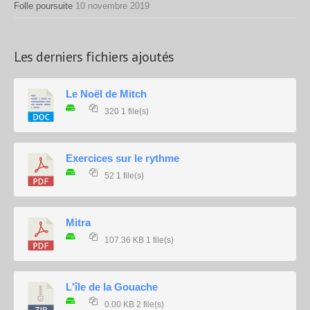
Folle poursuite
10 novembre 2019
Les derniers fichiers ajoutés
Le Noël de Mitch
320
1 file(s)
Exercices sur le rythme
52
1 file(s)
Mitra
107.36 KB
1 file(s)
L'île de la Gouache
0.00 KB
2 file(s)