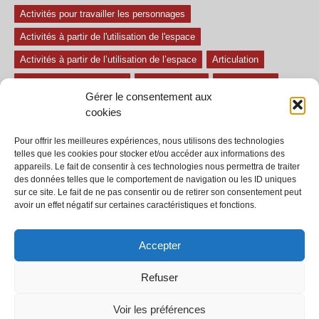
Activités pour travailler les personnages
Activités à partir de l'utilisation de l'espace
Activités à partir de l’utilisation de l’espace
Articulation
Atelier mise en confiance
Ateliers théâtre
Avec paroles
Gérer le consentement aux
Avec son
exercice pour travailler l'écoute
Exercices difficiles
cookies
Exercices facile
Exercices moyens
Improvisations
Pour offrir les meilleures expériences, nous utilisons des technologies
Le regard et la voix
Pièce pour enfant
Sans paroles
telles que les cookies pour stocker et/ou accéder aux informations des
appareils. Le fait de consentir à ces technologies nous permettra de traiter
Secondaire
séances
tous les exercices
des données telles que le comportement de navigation ou les ID uniques
sur ce site. Le fait de ne pas consentir ou de retirer son consentement peut
Tous les exercices de théâtre
avoir un effet négatif sur certaines caractéristiques et fonctions.
Accepter
Refuser
© 2002-2020 - Tous droits réservés - Dramaction.qc.ca -
Productions RVA
inc.
Voir les préférences