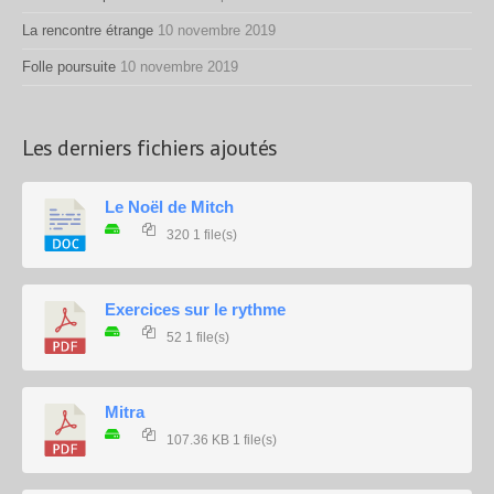
La rencontre étrange
10 novembre 2019
Folle poursuite
10 novembre 2019
Les derniers fichiers ajoutés
Le Noël de Mitch
320
1 file(s)
Exercices sur le rythme
52
1 file(s)
Mitra
107.36 KB
1 file(s)