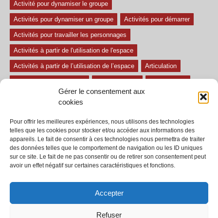
Activité pour dynamiser le groupe
Activités pour dynamiser un groupe
Activités pour démarrer
Activités pour travailler les personnages
Activités à partir de l'utilisation de l'espace
Activités à partir de l’utilisation de l’espace
Articulation
Atelier mise en confiance
Ateliers théâtre
Avec paroles
Gérer le consentement aux
Avec son
exercice pour travailler l'écoute
Exercices difficiles
cookies
Exercices facile
Exercices moyens
Improvisations
Pour offrir les meilleures expériences, nous utilisons des technologies
Le regard et la voix
Pièce pour enfant
Sans paroles
telles que les cookies pour stocker et/ou accéder aux informations des
appareils. Le fait de consentir à ces technologies nous permettra de traiter
Secondaire
séances
tous les exercices
des données telles que le comportement de navigation ou les ID uniques
sur ce site. Le fait de ne pas consentir ou de retirer son consentement peut
Tous les exercices de théâtre
avoir un effet négatif sur certaines caractéristiques et fonctions.
Accepter
Refuser