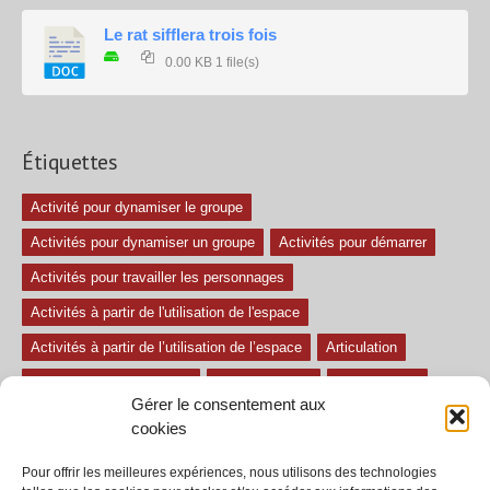
Le rat sifflera trois fois
0.00 KB
1 file(s)
Étiquettes
Activité pour dynamiser le groupe
Activités pour dynamiser un groupe
Activités pour démarrer
Activités pour travailler les personnages
Activités à partir de l'utilisation de l'espace
Activités à partir de l’utilisation de l’espace
Articulation
Atelier mise en confiance
Ateliers théâtre
Avec paroles
Gérer le consentement aux
Avec son
exercice pour travailler l'écoute
Exercices difficiles
cookies
Exercices facile
Exercices moyens
Improvisations
Pour offrir les meilleures expériences, nous utilisons des technologies
Le regard et la voix
Pièce pour enfant
Sans paroles