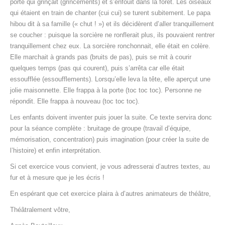
porte qui grinçait (grincements) et s’enfouit dans la forêt. Les oiseaux
qui étaient en train de chanter (cui cui) se turent subitement. Le papa
hibou dit à sa famille (« chut ! ») et ils décidèrent d’aller tranquillement
se coucher : puisque la sorcière ne ronflerait plus, ils pouvaient rentrer
tranquillement chez eux. La sorcière ronchonnait, elle était en colère.
Elle marchait à grands pas (bruits de pas), puis se mit à courir
quelques temps (pas qui courent), puis s’arrêta car elle était
essoufflée (essoufflements). Lorsqu’elle leva la tête, elle aperçut une
jolie maisonnette. Elle frappa à la porte (toc toc toc). Personne ne
répondit. Elle frappa à nouveau (toc toc toc).
Les enfants doivent inventer puis jouer la suite. Ce texte servira donc
pour la séance complète : bruitage de groupe (travail d’équipe,
mémorisation, concentration) puis imagination (pour créer la suite de
l’histoire) et enfin interprétation.
Si cet exercice vous convient, je vous adresserai d’autres textes, au
fur et à mesure que je les écris !
En espérant que cet exercice plaira à d’autres animateurs de théâtre,
Théâtralement vôtre,