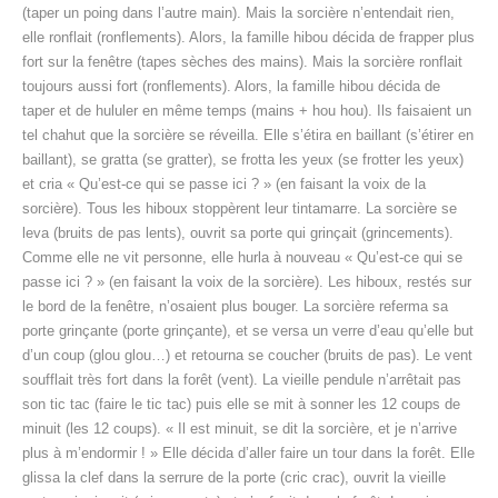
(taper un poing dans l’autre main). Mais la sorcière n’entendait rien,
elle ronflait (ronflements). Alors, la famille hibou décida de frapper plus
fort sur la fenêtre (tapes sèches des mains). Mais la sorcière ronflait
toujours aussi fort (ronflements). Alors, la famille hibou décida de
taper et de hululer en même temps (mains + hou hou). Ils faisaient un
tel chahut que la sorcière se réveilla. Elle s’étira en baillant (s’étirer en
baillant), se gratta (se gratter), se frotta les yeux (se frotter les yeux)
et cria « Qu’est-ce qui se passe ici ? » (en faisant la voix de la
sorcière). Tous les hiboux stoppèrent leur tintamarre. La sorcière se
leva (bruits de pas lents), ouvrit sa porte qui grinçait (grincements).
Comme elle ne vit personne, elle hurla à nouveau « Qu’est-ce qui se
passe ici ? » (en faisant la voix de la sorcière). Les hiboux, restés sur
le bord de la fenêtre, n’osaient plus bouger. La sorcière referma sa
porte grinçante (porte grinçante), et se versa un verre d’eau qu’elle but
d’un coup (glou glou…) et retourna se coucher (bruits de pas). Le vent
soufflait très fort dans la forêt (vent). La vieille pendule n’arrêtait pas
son tic tac (faire le tic tac) puis elle se mit à sonner les 12 coups de
minuit (les 12 coups). « Il est minuit, se dit la sorcière, et je n’arrive
plus à m’endormir ! » Elle décida d’aller faire un tour dans la forêt. Elle
glissa la clef dans la serrure de la porte (cric crac), ouvrit la vieille