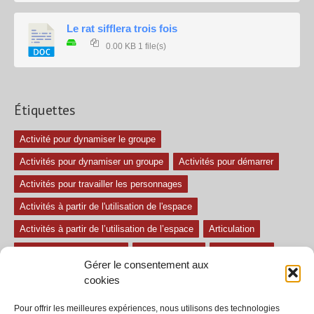
Le rat sifflera trois fois
0.00 KB
1 file(s)
Étiquettes
Activité pour dynamiser le groupe
Activités pour dynamiser un groupe
Activités pour démarrer
Activités pour travailler les personnages
Activités à partir de l'utilisation de l'espace
Activités à partir de l’utilisation de l’espace
Articulation
Atelier mise en confiance
Ateliers théâtre
Avec paroles
Gérer le consentement aux
Avec son
exercice pour travailler l'écoute
Exercices difficiles
cookies
Exercices facile
Exercices moyens
Improvisations
Pour offrir les meilleures expériences, nous utilisons des technologies