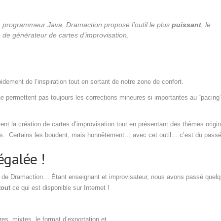
 programmeur Java, Dramaction propose l’outil le plus
puissant
, le
 de générateur de cartes d’improvisation.
dement de l’inspiration tout en sortant de notre zone de confort.
e permettent pas toujours les corrections mineures si importantes au “pacing
rent la création de cartes d’improvisation tout en présentant des thèmes origi
s. Certains les boudent, mais honnêtement… avec cet outil… c’est du passé
égalée !
aire de Dramaction… Étant enseignant et improvisateur, nous avons passé quel
tout
ce qui est disponible sur Internet !
bres, mixtes, le format d’exportation et ……