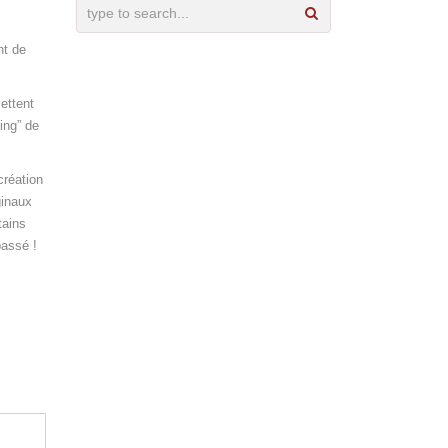
nt de
ettent
ing” de
création
ginaux
tains
passé !