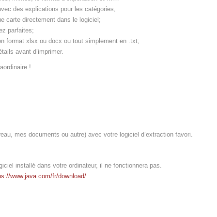
avec des explications pour les catégories;
que carte directement dans le logiciel;
ez parfaites;
 en format xlsx ou docx ou tout simplement en .txt;
étails avant d’imprimer.
aordinaire !
reau, mes documents ou autre) avec votre logiciel d’extraction favori.
iciel installé dans votre ordinateur, il ne fonctionnera pas.
ps://www.java.com/fr/download/