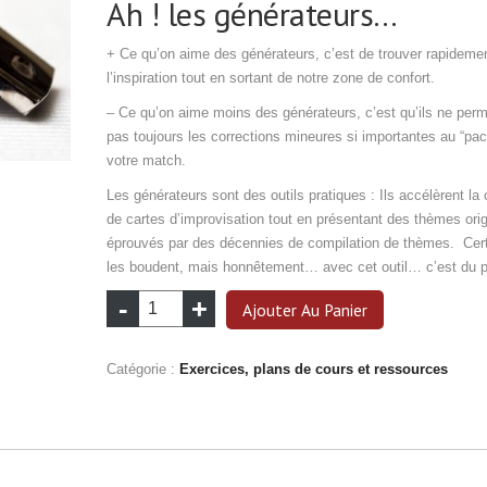
Ah ! les générateurs…
+ Ce qu’on aime des générateurs, c’est de trouver rapideme
l’inspiration tout en sortant de notre zone de confort.
– Ce qu’on aime moins des générateurs, c’est qu’ils ne perm
pas toujours les corrections mineures si importantes au “pac
votre match.
Les générateurs sont des outils pratiques : Ils accélèrent la 
de cartes d’improvisation tout en présentant des thèmes ori
éprouvés par des décennies de compilation de thèmes. Cer
les boudent, mais honnêtement… avec cet outil… c’est du 
quantité
Ajouter Au Panier
de
Logiciel
Catégorie :
Exercices, plans de cours et ressources
de
cartes
d'improvisation
(PC)