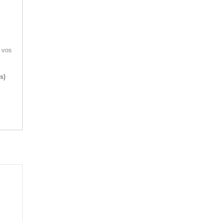
c vos
s)