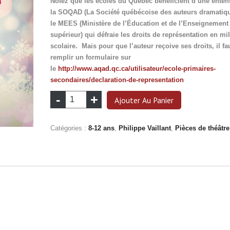
Notez que les écoles du Québec bénéficient d’une entent
la SOQAD (La Société québécoise des auteurs dramatiqu
le MEES (Ministère de l’Éducation et de l’Enseignement
supérieur) qui défraie les droits de représentation en mi
scolaire. Mais pour que l’auteur reçoive ses droits, il fa
remplir un formulaire sur
le
http://www.aqad.qc.ca/utilisateur/ecole-primaires-
secondaires/declaration-de-representation
quantité
Ajouter Au Panier
de
Le
Catégories :
8-12 ans
,
Philippe Vaillant
,
Pièces de théâtre
bogue
de
Noël