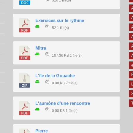
320
1 file(s)
A
A
Exercices sur le rythme
A
52
1 file(s)
A
A
Mitra
107.36 KB
1 file(s)
e
E
L'île de la Gouache
0.00 KB
2 file(s)
L
L'aumône d'une rencontre
T
0.00 KB
1 file(s)
Pierre