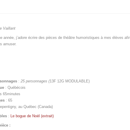
e Vaillant
e année, j’adore écrire des pièces de théâtre humoristiques à mes élèves afi
es amuser.
rsonnages
:
25 personnages
(
13F 12G MODULABLE)
gue
: Québécois
ns 65minutes
ges
: 65
epentigny, au Québec (Canada)
bles
:
Le bogue de Noël (extrait)
ièce :