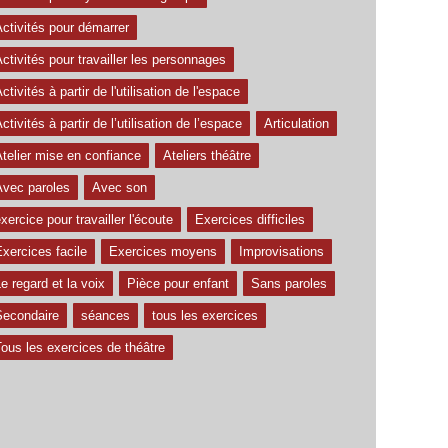
ctivités pour démarrer
ctivités pour travailler les personnages
ctivités à partir de l'utilisation de l'espace
ctivités à partir de l’utilisation de l’espace
Articulation
telier mise en confiance
Ateliers théâtre
Avec paroles
Avec son
xercice pour travailler l'écoute
Exercices difficiles
xercices facile
Exercices moyens
Improvisations
e regard et la voix
Pièce pour enfant
Sans paroles
Secondaire
séances
tous les exercices
ous les exercices de théâtre