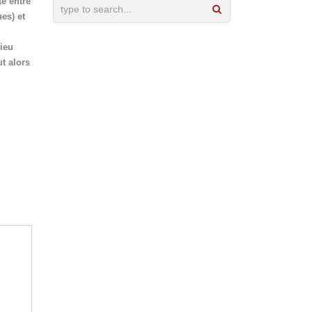
e entre
es) et
lieu
ut alors