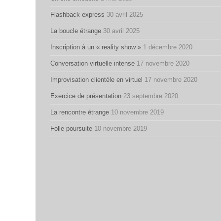
Flashback express
30 avril 2025
La boucle étrange
30 avril 2025
Inscription à un « reality show »
1 décembre 2020
Conversation virtuelle intense
17 novembre 2020
Improvisation clientèle en virtuel
17 novembre 2020
Exercice de présentation
23 septembre 2020
La rencontre étrange
10 novembre 2019
Folle poursuite
10 novembre 2019