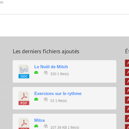
on.
Les derniers fichiers ajoutés
É
A
Le Noël de Mitch
320
1 file(s)
A
A
Exercices sur le rythme
A
52
1 file(s)
A
A
Mitra
107.36 KB
1 file(s)