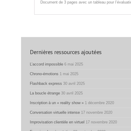
Document de 3 pages avec un tableau pour l’évaluati
Dernières ressources ajoutées
L’accord impossible
6 mai 2025
Chrono-émotions
1 mai 2025
Flashback express
30 avril 2025
La boucle étrange
30 avril 2025
Inscription à un « reality show »
1 décembre 2020
Conversation virtuelle intense
17 novembre 2020
Improvisation clientèle en virtuel
17 novembre 2020