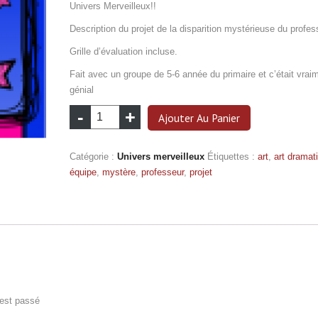
Univers Merveilleux!!
Description du projet de la disparition mystérieuse du profes
Grille d’évaluation incluse.
Fait avec un groupe de 5-6 année du primaire et c’était vrai
génial
quantité
Ajouter Au Panier
de
Art
Catégorie :
Univers merveilleux
Étiquettes :
art
,
art dramat
dramatique-
équipe
,
mystère
,
professeur
,
projet
Disparition
mystérieuse
’est passé