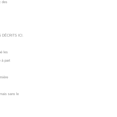
c des
 DÉCRITS ICI.
né les
 à part
umière
 mais sans le