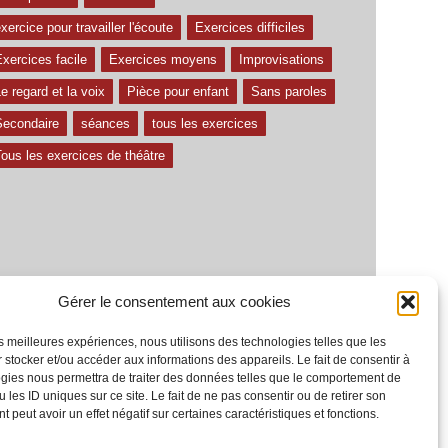
xercice pour travailler l'écoute
Exercices difficiles
xercices facile
Exercices moyens
Improvisations
e regard et la voix
Pièce pour enfant
Sans paroles
Secondaire
séances
tous les exercices
ous les exercices de théâtre
Gérer le consentement aux cookies
les meilleures expériences, nous utilisons des technologies telles que les
 stocker et/ou accéder aux informations des appareils. Le fait de consentir à
gies nous permettra de traiter des données telles que le comportement de
 les ID uniques sur ce site. Le fait de ne pas consentir ou de retirer son
 peut avoir un effet négatif sur certaines caractéristiques et fonctions.