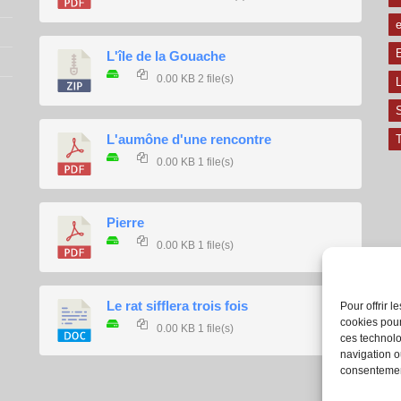
e
E
L'île de la Gouache
0.00 KB
2 file(s)
L
L'aumône d'une rencontre
T
0.00 KB
1 file(s)
Pierre
0.00 KB
1 file(s)
Le rat sifflera trois fois
Pour offrir 
cookies pour
0.00 KB
1 file(s)
ces technolo
navigation ou
consentement