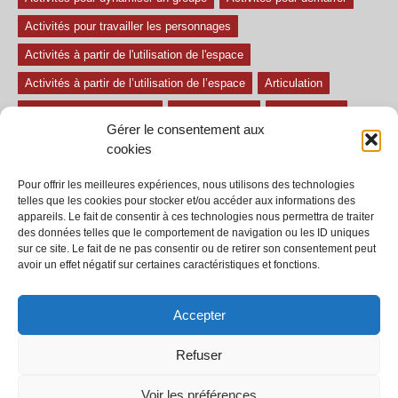
Activités pour travailler les personnages
Activités à partir de l'utilisation de l'espace
Activités à partir de l’utilisation de l’espace
Articulation
Atelier mise en confiance
Ateliers théâtre
Avec paroles
Gérer le consentement aux
Avec son
exercice pour travailler l'écoute
Exercices difficiles
cookies
Exercices facile
Exercices moyens
Improvisations
Pour offrir les meilleures expériences, nous utilisons des technologies
Le regard et la voix
Pièce pour enfant
Sans paroles
telles que les cookies pour stocker et/ou accéder aux informations des
appareils. Le fait de consentir à ces technologies nous permettra de traiter
Secondaire
séances
tous les exercices
des données telles que le comportement de navigation ou les ID uniques
sur ce site. Le fait de ne pas consentir ou de retirer son consentement peut
Tous les exercices de théâtre
avoir un effet négatif sur certaines caractéristiques et fonctions.
Accepter
Refuser
© 2002-2020 - Tous droits réservés - Dramaction.qc.ca -
Productions RVA
inc.
Voir les préférences