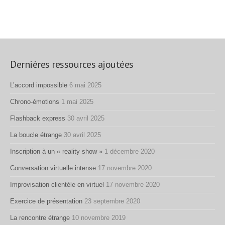
Dernières ressources ajoutées
L’accord impossible
6 mai 2025
Chrono-émotions
1 mai 2025
Flashback express
30 avril 2025
La boucle étrange
30 avril 2025
Inscription à un « reality show »
1 décembre 2020
Conversation virtuelle intense
17 novembre 2020
Improvisation clientèle en virtuel
17 novembre 2020
Exercice de présentation
23 septembre 2020
La rencontre étrange
10 novembre 2019