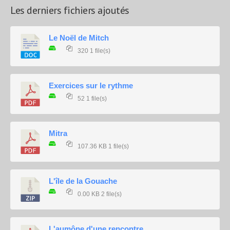
Les derniers fichiers ajoutés
Le Noël de Mitch
320
1 file(s)
Exercices sur le rythme
52
1 file(s)
Mitra
107.36 KB
1 file(s)
L'île de la Gouache
0.00 KB
2 file(s)
L'aumône d'une rencontre