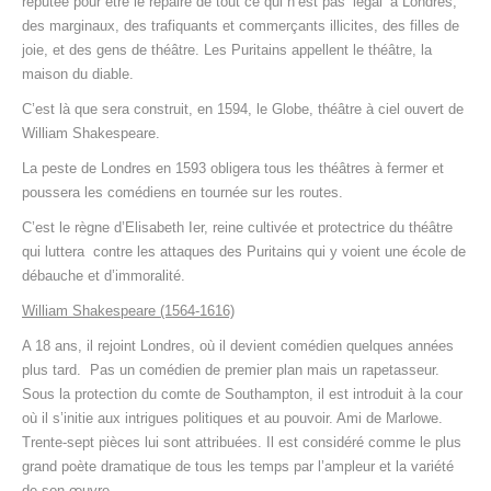
réputée pour être le repaire de tout ce qui n’est pas ‘légal’ à Londres,
des marginaux, des trafiquants et commerçants illicites, des filles de
joie, et des gens de théâtre. Les Puritains appellent le théâtre, la
maison du diable.
C’est là que sera construit, en 1594, le Globe, théâtre à ciel ouvert de
William Shakespeare.
La peste de Londres en 1593 obligera tous les théâtres à fermer et
poussera les comédiens en tournée sur les routes.
C’est le règne d’Elisabeth Ier, reine cultivée et protectrice du théâtre
qui luttera contre les attaques des Puritains qui y voient une école de
débauche et d’immoralité.
William Shakespeare (1564-1616)
A 18 ans, il rejoint Londres, où il devient comédien quelques années
plus tard. Pas un comédien de premier plan mais un rapetasseur.
Sous la protection du comte de Southampton, il est introduit à la cour
où il s’initie aux intrigues politiques et au pouvoir. Ami de Marlowe.
Trente-sept pièces lui sont attribuées. Il est considéré comme le plus
grand poète dramatique de tous les temps par l’ampleur et la variété
de son œuvre.