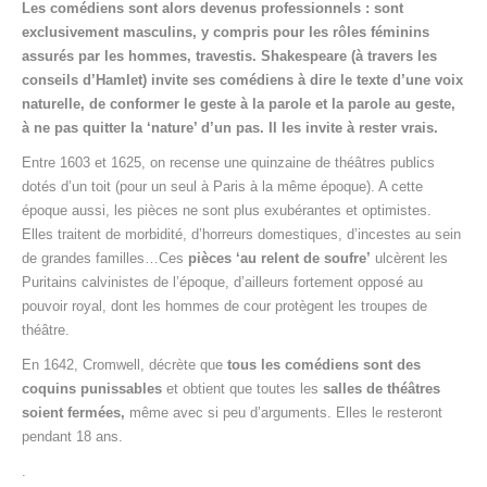
Les comédiens sont alors devenus professionnels : sont
exclusivement masculins, y compris pour les rôles féminins
assurés par les hommes, travestis. Shakespeare (à travers les
conseils d’Hamlet) invite ses comédiens à dire le texte d’une voix
naturelle, de conformer le geste à la parole et la parole au geste,
à ne pas quitter la ‘nature’ d’un pas. Il les invite à rester vrais.
Entre 1603 et 1625, on recense une quinzaine de théâtres publics
dotés d’un toit (pour un seul à Paris à la même époque). A cette
époque aussi, les pièces ne sont plus exubérantes et optimistes.
Elles traitent de morbidité, d’horreurs domestiques, d’incestes au sein
de grandes familles…Ces
pièces ‘au relent de soufre’
ulcèrent les
Puritains calvinistes de l’époque, d’ailleurs fortement opposé au
pouvoir royal, dont les hommes de cour protègent les troupes de
théâtre.
En 1642, Cromwell, décrète que
tous les comédiens sont des
coquins punissables
et obtient que toutes les
salles de théâtres
soient fermées,
même avec si peu d’arguments. Elles le resteront
pendant 18 ans.
.