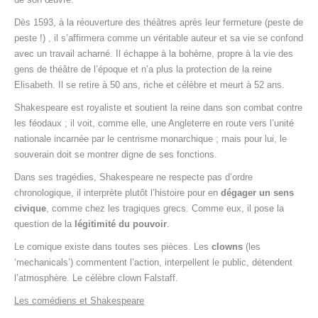
Dès 1593, à la réouverture des théâtres après leur fermeture (peste de
peste !) , il s’affirmera comme un véritable auteur et sa vie se confond
avec un travail acharné. Il échappe à la bohème, propre à la vie des
gens de théâtre de l’époque et n’a plus la protection de la reine
Elisabeth. Il se retire à 50 ans, riche et célèbre et meurt à 52 ans.
Shakespeare est royaliste et soutient la reine dans son combat contre
les féodaux ; il voit, comme elle, une Angleterre en route vers l’unité
nationale incarnée par le centrisme monarchique ; mais pour lui, le
souverain doit se montrer digne de ses fonctions.
Dans ses tragédies, Shakespeare ne respecte pas d’ordre
chronologique, il interprète plutôt l’histoire pour en
dégager un sens
civique
, comme chez les tragiques grecs. Comme eux, il pose la
question de la
légitimité du pouvoir
.
Le comique existe dans toutes ses pièces. Les
clowns
(les
‘mechanicals’) commentent l’action, interpellent le public, détendent
l’atmosphère. Le célèbre clown Falstaff.
Les comédiens et Shakespeare