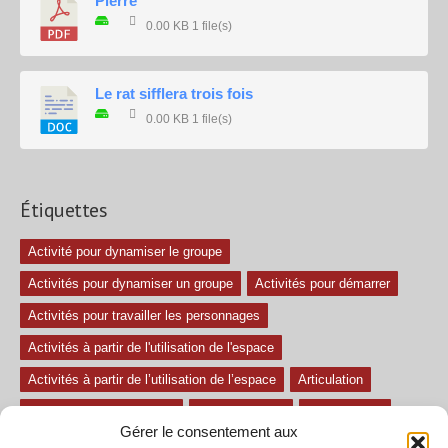
Pierre
0.00 KB
1 file(s)
Le rat sifflera trois fois
0.00 KB
1 file(s)
Étiquettes
Activité pour dynamiser le groupe
Activités pour dynamiser un groupe
Activités pour démarrer
Activités pour travailler les personnages
Activités à partir de l'utilisation de l'espace
Activités à partir de l’utilisation de l’espace
Articulation
Atelier mise en confiance
Ateliers théâtre
Avec paroles
Gérer le consentement aux
Avec son
exercice pour travailler l'écoute
Exercices difficiles