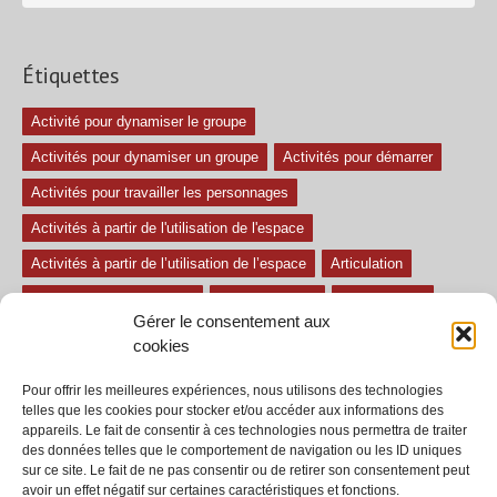
Étiquettes
Activité pour dynamiser le groupe
Activités pour dynamiser un groupe
Activités pour démarrer
Activités pour travailler les personnages
Activités à partir de l'utilisation de l'espace
Activités à partir de l’utilisation de l’espace
Articulation
Atelier mise en confiance
Ateliers théâtre
Avec paroles
Gérer le consentement aux
Avec son
exercice pour travailler l'écoute
Exercices difficiles
cookies
Exercices facile
Exercices moyens
Improvisations
Pour offrir les meilleures expériences, nous utilisons des technologies
Le regard et la voix
Pièce pour enfant
Sans paroles
telles que les cookies pour stocker et/ou accéder aux informations des
appareils. Le fait de consentir à ces technologies nous permettra de traiter
Secondaire
séances
tous les exercices
des données telles que le comportement de navigation ou les ID uniques
sur ce site. Le fait de ne pas consentir ou de retirer son consentement peut
Tous les exercices de théâtre
avoir un effet négatif sur certaines caractéristiques et fonctions.