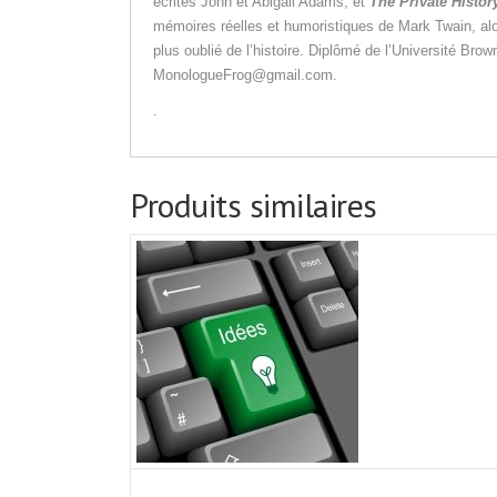
écrites John et Abigail Adams; et
The Private Histor
mémoires réelles et humoristiques de Mark Twain, alor
plus oublié de l’histoire. Diplômé de l’Université Brow
MonologueFrog@gmail.com.
.
Produits similaires