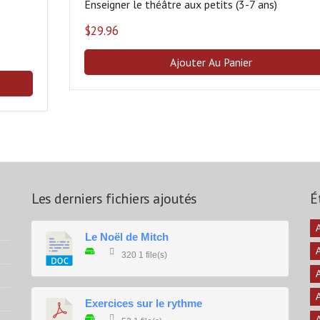
Enseigner le théâtre aux petits (3-7 ans)
$
29.96
Ajouter Au Panier
Les derniers fichiers ajoutés
É
A
Le Noël de Mitch
320
1 file(s)
A
A
Exercices sur le rythme
A