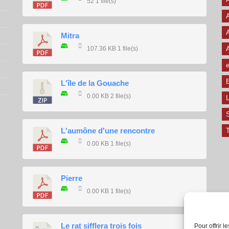
52
1 file(s)
A
A
Mitra
107.36 KB
1 file(s)
e
E
L'île de la Gouache
0.00 KB
2 file(s)
L
L'aumône d'une rencontre
T
0.00 KB
1 file(s)
Pierre
0.00 KB
1 file(s)
Le rat sifflera trois fois
Pour offrir 