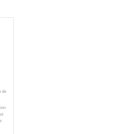
h de
tion
ui
s