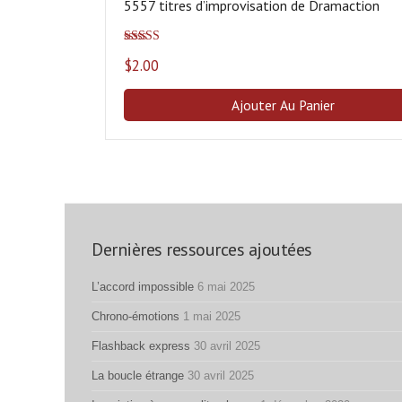
5557 titres d’improvisation de Dramaction
Note
5.00
sur
$
2.00
5
Ajouter Au Panier
Dernières ressources ajoutées
L’accord impossible
6 mai 2025
Chrono-émotions
1 mai 2025
Flashback express
30 avril 2025
La boucle étrange
30 avril 2025