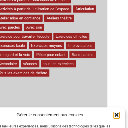
ctivités à partir de l’utilisation de l’espace
Articulation
telier mise en confiance
Ateliers théâtre
Avec paroles
Avec son
xercice pour travailler l'écoute
Exercices difficiles
xercices facile
Exercices moyens
Improvisations
e regard et la voix
Pièce pour enfant
Sans paroles
Secondaire
séances
tous les exercices
ous les exercices de théâtre
Gérer le consentement aux cookies
les meilleures expériences, nous utilisons des technologies telles que les