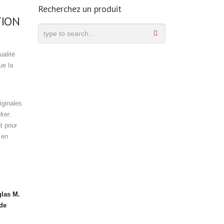
Recherchez un produit
TION
ualité
ue la
iginales
ker
.
t pour
 en
las M.
de