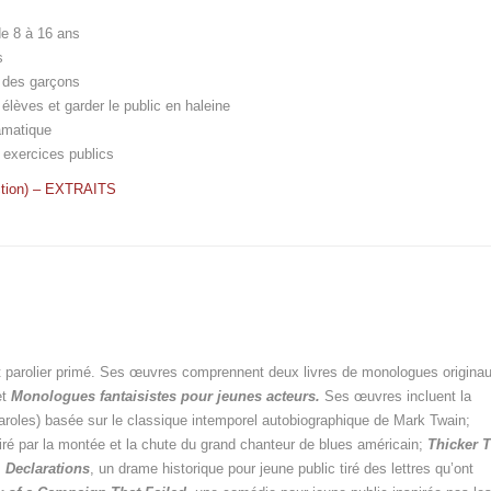
e 8 à 16 ans
s
u des garçons
élèves et garder le public en haleine
amatique
s exercices publics
ction) – EXTRAITS
 parolier primé. Ses œuvres comprennent deux livres de monologues origina
et
Monologues fantaisistes pour jeunes acteurs.
Ses œuvres incluent la
paroles) basée sur le classique intemporel autobiographique de Mark Twain;
piré par la montée et la chute du grand chanteur de blues américain;
Thicker 
;
Declarations
, un drame historique pour jeune public tiré des lettres qu’ont