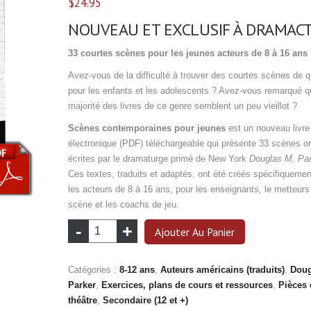
$
24.95
NOUVEAU ET EXCLUSIF À DRAMAC
33 courtes scènes pour les jeunes acteurs de 8 à 16 ans
Avez-vous de la difficulté à trouver des courtes scènes de q
pour les enfants et les adolescents ? Avez-vous remarqué q
majorité des livres de ce genre semblent un peu vieillot ?
Scènes contemporaines pour jeunes
est un nouveau livre
électronique (PDF) téléchargeable qui présente 33 scènes or
écrites par le dramaturge primé de New York
Douglas M. Par
Ces textes, traduits et adaptés, ont été créés spécifiquemen
les acteurs de 8 à 16 ans, pour les enseignants, le metteurs
scène et les coachs de jeu.
quantité
Ajouter Au Panier
de
Scènes
Catégories :
8-12 ans
,
Auteurs américains (traduits)
,
Doug
contemporaines
Parker
,
Exercices, plans de cours et ressources
,
Pièces 
pour
théâtre
,
Secondaire (12 et +)
jeunes