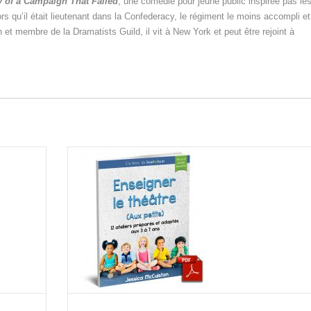
y of a Campaign That Failed
, une comédie pour jeune public inspirée pas le
s qu’il était lieutenant dans la Confederacy, le régiment le moins accompli et
n et membre de la Dramatists Guild, il vit à New York et peut être rejoint à